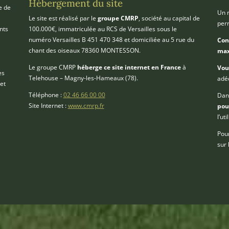
Hébergement du site
e de
Un m
Le site est réalisé par le
groupe CMRP
, société au capital de
per
nts
100.000€, immatriculée au RCS de Versailles sous le
numéro Versailles B 451 470 348 et domiciliée au 5 rue du
Con
chant des oiseaux 78360 MONTESSON.
max
Le groupe CMRP
héberge ce site internet en France
à
Vou
es
Telehouse – Magny-les-Hameaux (78).
adéq
 et
Téléphone :
02 46 66 00 00
Dans
Site Internet :
www.cmrp.fr
pou
l’ut
Pour
sur 