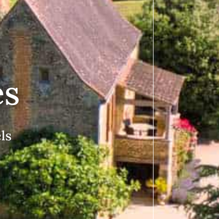
es
ls